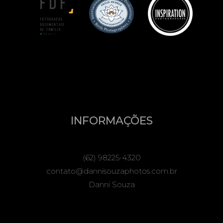
INFORMAÇÕES
(62) 98225-4320
contato@dannisouzaphotos.com.br
Danni Souza